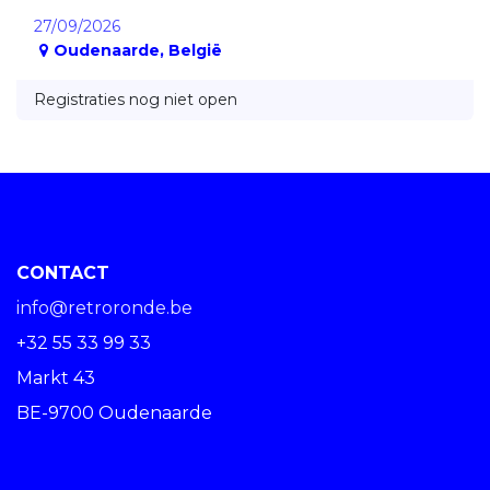
27/09/2026
Oudenaarde
,
België
Registraties nog niet open
CONTACT
info@retroronde.be
+32 55 33 99 33
Markt 43
BE-9700 Oudenaarde