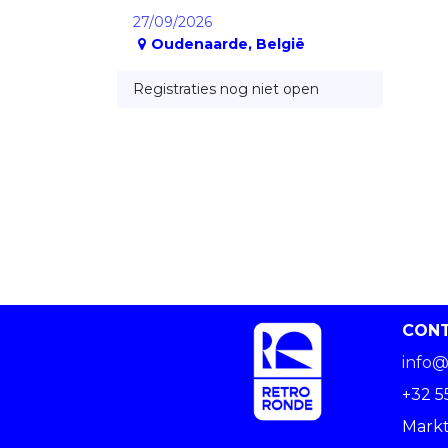
27/09/2026
Oudenaarde
,
België
Registraties nog niet open
CON
info@
+32 5
Markt