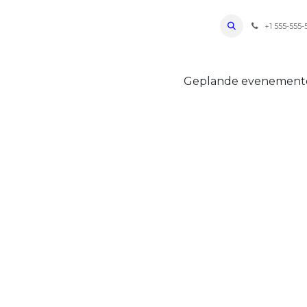
ro Oudenaarde
Foto's 2026
Parcours
Bevoorradingen
FAQ
Regle
+1 555-555-
Geplande evenemen