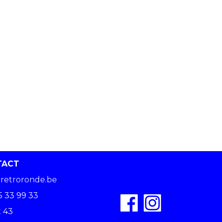
TACT
retroronde.be
5 33 99 33
 43