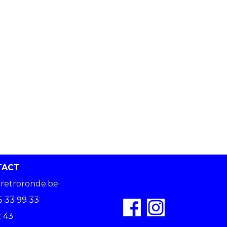
TACT
retroronde.be
5 33 99 33
 43