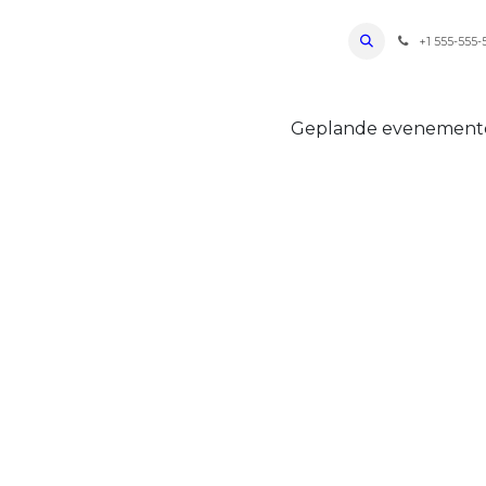
ro Oudenaarde
Foto's 2026
Parcours
Bevoorradingen
FAQ
Regle
+1 555-555-
Geplande evenemen