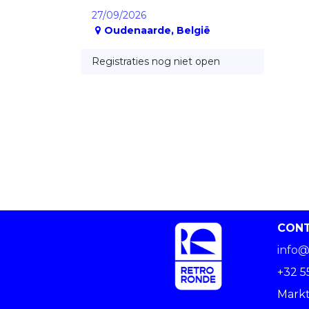
27/09/2026
Oudenaarde
,
België
Registraties nog niet open
CON
info@
+32 5
Markt