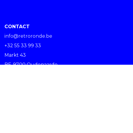
CONTACT
info@retroronde.be
+32 55 33 99 33
Markt 43
BE-9700 Oudenaarde
SPREAD THE RIDE #RETRORONDE
Copyright © Centrum Ronde van Vlaanderen vzw -
Nederlands (BE)
Oudenaarde