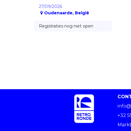
27/09/2026
Oudenaarde
,
België
Registraties nog niet open
CON
info@
+32 5
Markt