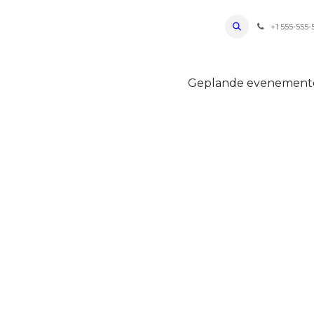
ro Oudenaarde
Foto's 2026
Parcours
Bevoorradingen
FAQ
Regle
+1 555-555-
Geplande evenemen