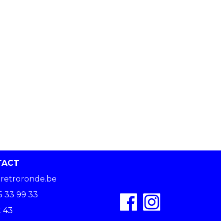
TACT
retroronde.be
5 33 99 33
 43