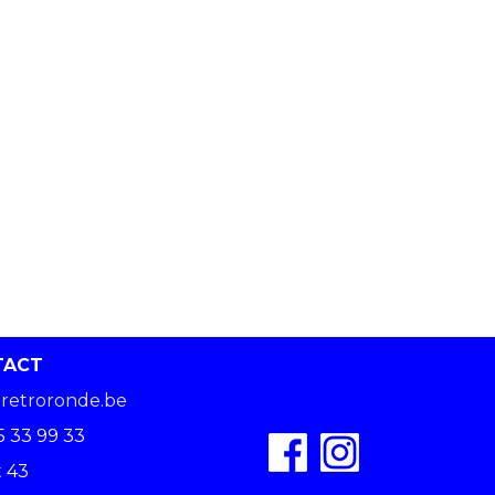
TACT
retroronde.be
5 33 99 33
 43