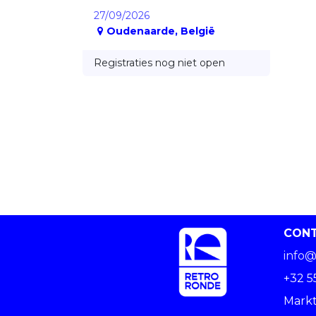
27/09/2026
Oudenaarde
,
België
Registraties nog niet open
CON
info@
+32 5
Markt