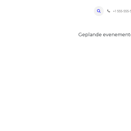
ro Oudenaarde
Foto's 2026
Parcours
Bevoorradingen
FAQ
Regle
+1 555-555-
Geplande evenemen