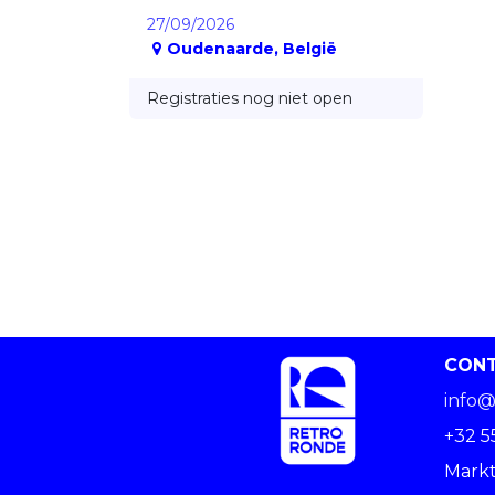
27/09/2026
Oudenaarde
,
België
Registraties nog niet open
CON
info@
+32 5
Markt