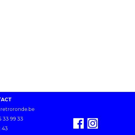
TACT
retroronde.be
5 33 99 33
 43