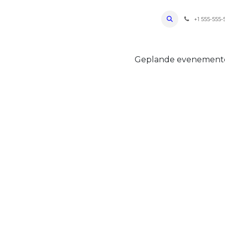
ro Oudenaarde
Foto's 2026
Parcours
Bevoorradingen
FAQ
Regle
+1 555-555-
Geplande evenemen