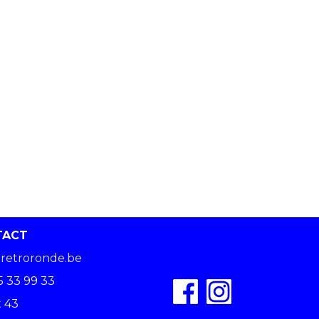
TACT
retroronde.be
5 33 99 33
 43