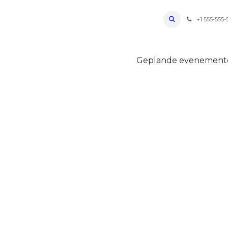
ro Oudenaarde
Foto's 2026
Parcours
Bevoorradingen
FAQ
Regle
+1 555-555-
Geplande evenemen