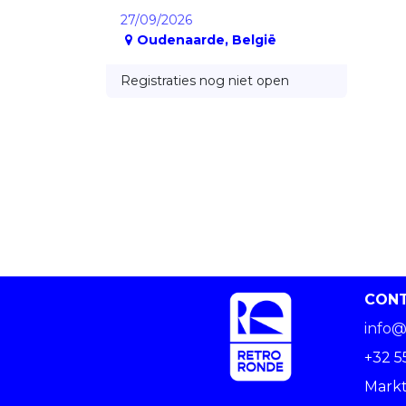
27/09/2026
Oudenaarde
,
België
Registraties nog niet open
CON
info@
+32 5
Markt