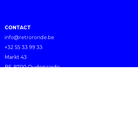
CONTACT
info@retroronde.be
+32 55 33 99 33
Markt 43
BE-9700 Oudenaarde
SPREAD THE RIDE #RETRORONDE
Copyright © Centrum Ronde van Vlaanderen vzw -
Nederlands (BE)
Oudenaarde