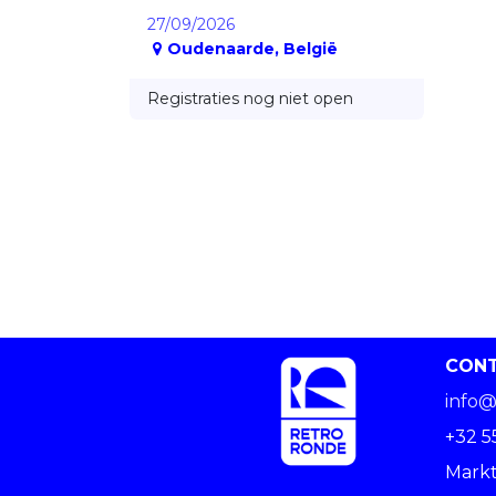
27/09/2026
Oudenaarde
,
België
Registraties nog niet open
CON
info@
+32 5
Markt