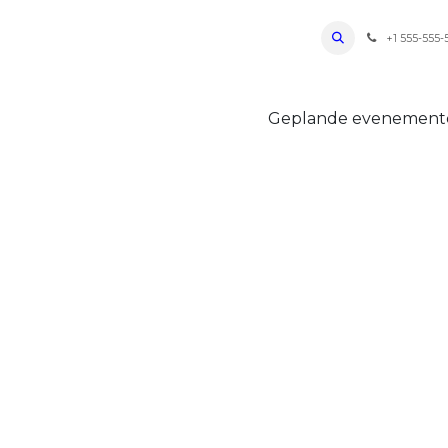
ro Oudenaarde
Foto's 2026
Parcours
Bevoorradingen
FAQ
Regle
+1 555-555-
Geplande evenemen