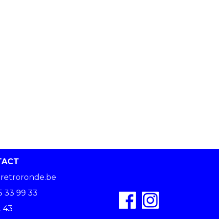
TACT
retroronde.be
5 33 99 33
 43