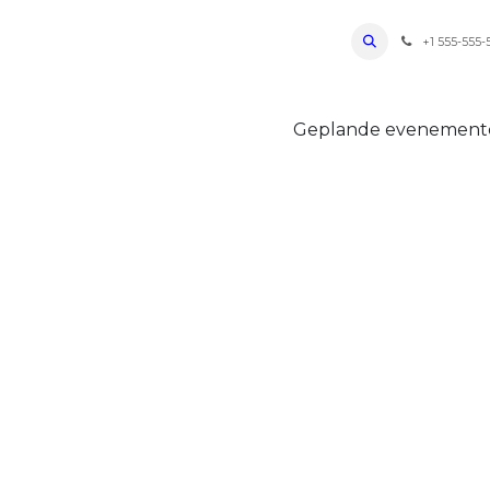
ro Oudenaarde
Foto's 2026
Parcours
Bevoorradingen
FAQ
Regle
+1 555-555-
Geplande evenemen