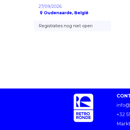
27/09/2026
Oudenaarde
,
België
Registraties nog niet open
CON
info@
+32 5
Markt