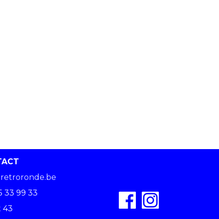
TACT
retroronde.be
5 33 99 33
 43