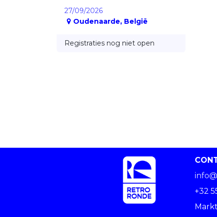
27/09/2026
Oudenaarde
,
België
Registraties nog niet open
CON
info@
+32 5
Markt