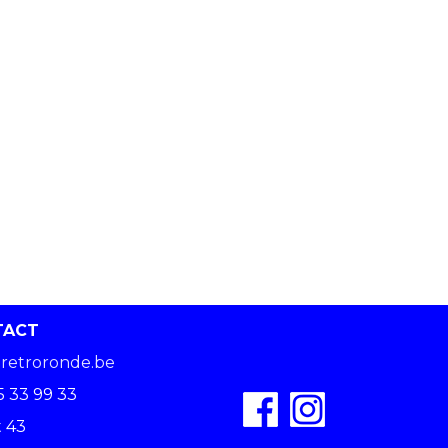
TACT
retroronde.be
5 33 99 33
 43