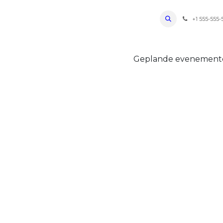
ro Oudenaarde
Foto's 2026
Parcours
Bevoorradingen
FAQ
Regle
+1 555-555-
Geplande evenemen