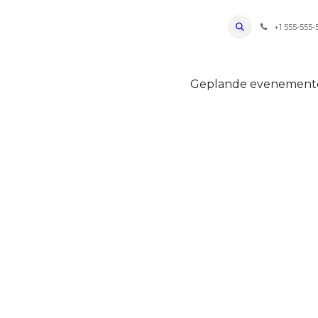
ro Oudenaarde
Foto's 2026
Parcours
Bevoorradingen
FAQ
Regle
+1 555-555-
Geplande evenemen