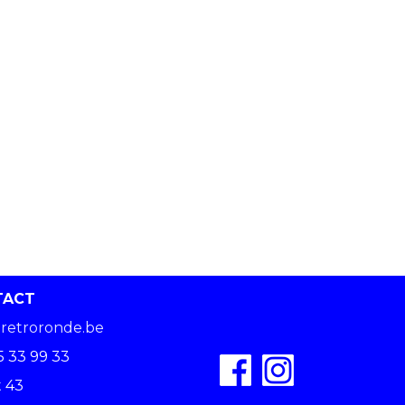
TACT
retroronde.be
5 33 99 33
 43