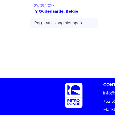
27/09/2026
Oudenaarde
,
België
Registraties nog niet open
CON
info@
+32 5
Markt