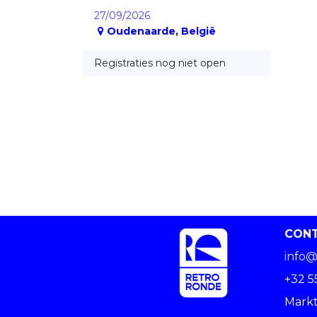
27/09/2026
Oudenaarde
,
België
Registraties nog niet open
CON
info@
+32 5
Markt