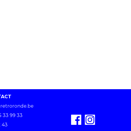
TACT
retroronde.be
5 33 99 33
 43