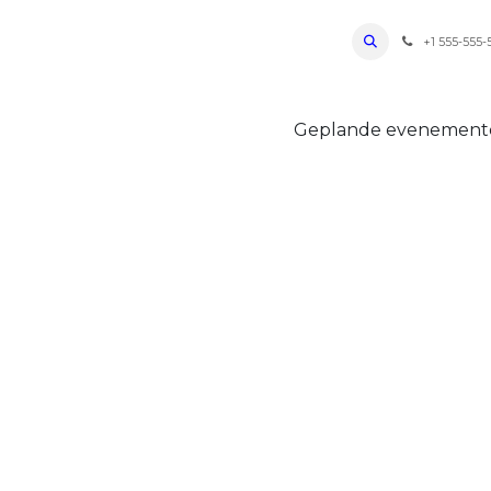
ro Oudenaarde
Foto's 2026
Parcours
Bevoorradingen
FAQ
Regle
+1 555-555-
Geplande evenemen