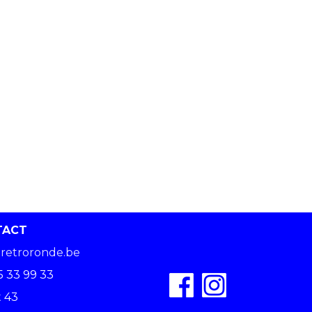
TACT
retroronde.be
5 33 99 33
 43