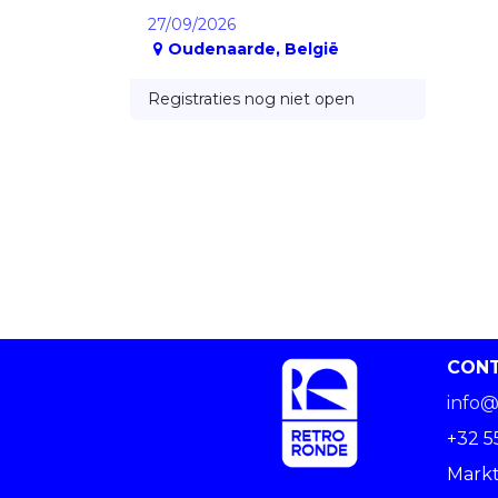
27/09/2026
Oudenaarde
,
België
Registraties nog niet open
CON
info@
+32 5
Markt