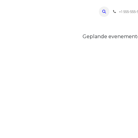
ro Oudenaarde
Foto's 2026
Parcours
Bevoorradingen
FAQ
Regle
+1 555-555-
Geplande evenemen