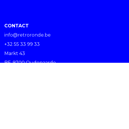
CONTACT
info@retroronde.be
+32 55 33 99 33
Markt 43
BE-9700 Oudenaarde
SPREAD THE RIDE #RETRORONDE
Copyright © Centrum Ronde van Vlaanderen vzw -
Nederlands (BE)
Oudenaarde