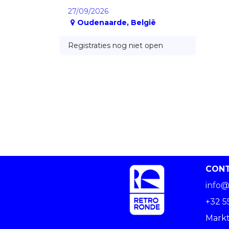
27/09/2026
Oudenaarde
,
België
Registraties nog niet open
CON
info@
+32 5
Markt