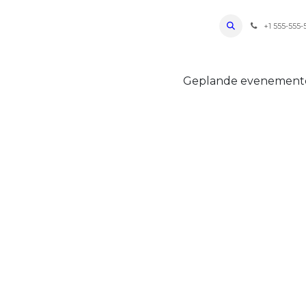
ro Oudenaarde
Foto's 2026
Parcours
Bevoorradingen
FAQ
Regle
+1 555-555-
Geplande evenemen