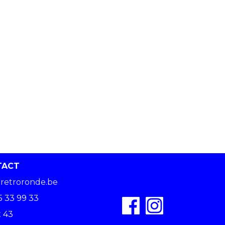
TACT
retroronde.be
5 33 99 33
 43